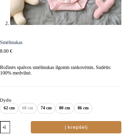
Smėlinukas
8.00
€
Rožinės spalvos smėlinukas ilgomis rankovėmis. Sudėtis:
100% medvilnė.
Dydis
62 cm
68 cm
74 cm
80 cm
86 cm
produkto
Į krepšelį
kiekis:
Smėlinukas